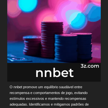
O nnbet promove um equilíbrio saudável entre
recompensa e comportamentos de jogo, evitando
estímulos excessivos e mantendo recompensas
adequadas. Identificamos e mitigamos padrões de