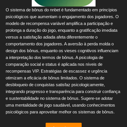
O sistema de bônus do nnbet é fundamentado em princípios
psicológicos que aumentam o engajamento dos jogadores. O
modelo de recompensa variável amplifica a participação e
prolonga a duração do jogo, enquanto a gratificação imediata
versus a satisfação adiada afeta diferentemente o
comportamento dos jogadores. A aversão à perda molda o
design dos bônus, enquanto os vieses cognitivos influenciam
a interpretação dos termos de bônus. A psicologia de
comparação social e status é aplicada nos níveis de
recompensas VIP. Estratégias de escassez e urgência
otimizam a eficácia de bônus limitados. O sistema de
desbloqueio de conquistas satisfaz psicologicamente,
integrando progresso e transparência para construir confiança
e sustentabilidade no sistema de bônus. Sugere-se adotar
uma mentalidade de jogo saudável, usando conhecimentos
psicológicos para aproveitar melhor os sistemas de bônus.